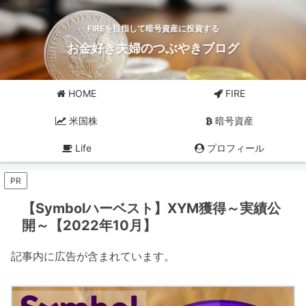
FIREを目指して暗号資産に投資する
お金好き夫婦のつぶやきブログ
HOME
FIRE
米国株
暗号資産
Life
プロフィール
PR
【Symbolハーベスト】XYM獲得～実績公
開～【2022年10月】
記事内に広告が含まれています。