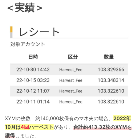
＜実績＞
XYMの枚数：約140,000枚保有のマネ夫の場合、
2022年
10月は
4回
ハーベスト
があり、
合計
約413.32枚のXYMを
獲得
しました。