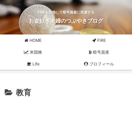
FIREを目指して暗号資産に投資する
お金好き夫婦のつぶやきブログ
HOME
FIRE
米国株
暗号資産
Life
プロフィール
教育