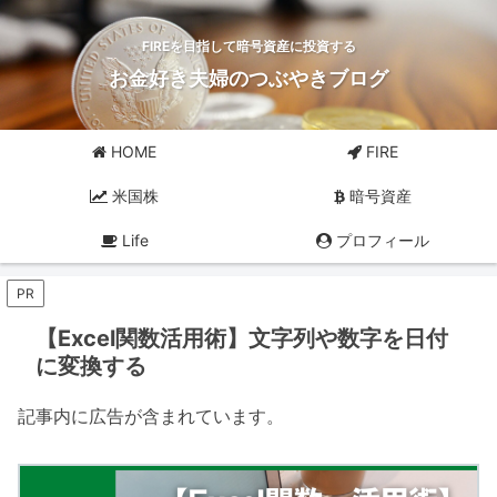
FIREを目指して暗号資産に投資する
お金好き夫婦のつぶやきブログ
HOME
FIRE
米国株
暗号資産
Life
プロフィール
PR
【Excel関数活用術】文字列や数字を日付
に変換する
記事内に広告が含まれています。