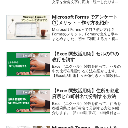
文字を全角文字に変換・統一したりする
方法を紹介します。【Excel活用術】＜画
像付き＞＜関数解説あり＞
Microsoft Forms でアンケート
①メリット・作り方を紹介
Microsoft Formsって何？使い方は？
Formsのメリット、Formsで出来る事を
まとめました。初めて利用する方・初心
者向けにアンケートの作り方を画像入り
で分かりやすくご紹介しています。
【Excel関数活用術】セルの中の
改行を消す
Excel（エクセル）関数を使って、セルの
中の改行を削除する方法を紹介します。
【Excel活用術】＜画像付き＞＜関数解説
あり＞
【Excel関数活用術】住所を都道
府県と市町村名で分割する方法
Excel（エクセル）関数を使って、住所を
都道府県と市町村名で分割する方法を紹
介します。【Excel活用術】＜画像付き＞
＜関数解説あり＞
Microsoft Teams チャットを