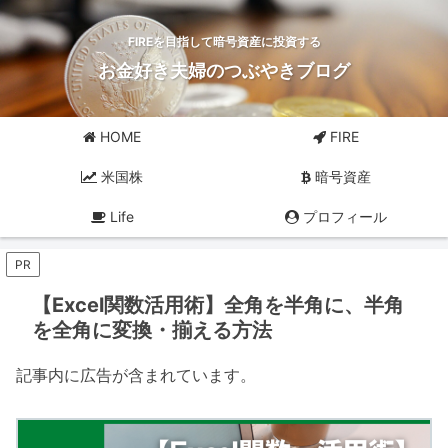
FIREを目指して暗号資産に投資する
お金好き夫婦のつぶやきブログ
HOME
FIRE
米国株
暗号資産
Life
プロフィール
PR
【Excel関数活用術】全角を半角に、半角
を全角に変換・揃える方法
記事内に広告が含まれています。