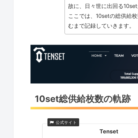
故に、日々世に出回る10s
ここでは、10setの総供
むまで記録していきます。
10set総供給枚数の軌跡
Tenset