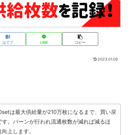
はてブ
LINE
コピー
2023.01.09
10setは最大供給量が210万枚になるまで、買い戻
です。バーンが行われ流通枚数が減れば減るほ
値は向上します。