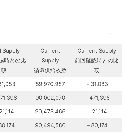
l Supply
Current
Current Supply
認時との比
Supply
前回確認時との比
較
循環供給枚数
較
1,083
89,970,987
－31,083
71,396
90,002,070
－471,396
1,114
90,473,466
－21,114
0,174
90,494,580
－80,174