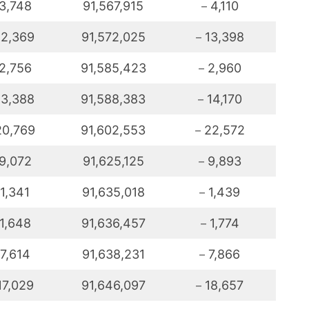
3,748
91,567,915
－4,110
2,369
91,572,025
－13,398
2,756
91,585,423
－2,960
3,388
91,588,383
－14,170
0,769
91,602,553
－22,572
9,072
91,625,125
－9,893
1,341
91,635,018
－1,439
1,648
91,636,457
－1,774
7,614
91,638,231
－7,866
7,029
91,646,097
－18,657