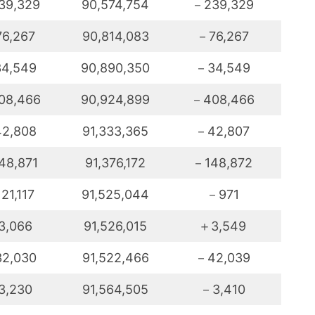
39,329
90,574,754
－239,329
6,267
90,814,083
－76,267
4,549
90,890,350
－34,549
08,466
90,924,899
－408,466
2,808
91,333,365
－42,807
48,871
91,376,172
－148,872
21,117
91,525,044
－971
3,066
91,526,015
＋3,549
2,030
91,522,466
－42,039
3,230
91,564,505
－3,410