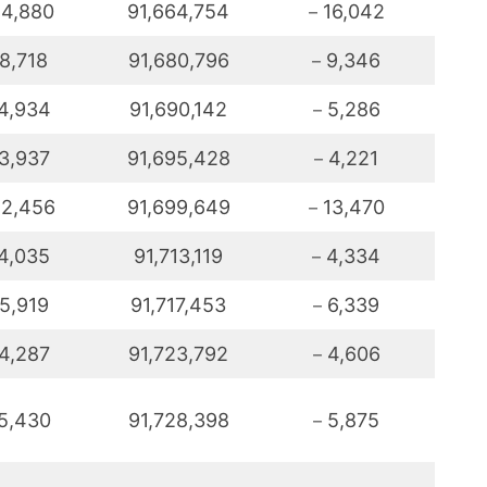
4,880
91,664,754
－16,042
8,718
91,680,796
－9,346
4,934
91,690,142
－5,286
3,937
91,695,428
－4,221
2,456
91,699,649
－13,470
4,035
91,713,119
－4,334
5,919
91,717,453
－6,339
4,287
91,723,792
－4,606
5,430
91,728,398
－5,875