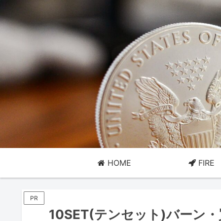
HOME
FIRE
PR
10SET(テンセット)バー