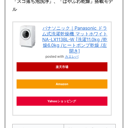
「スゴ落ち泡洗浄」、「はやふわ乾燥」搭載モデ
ル
パナソニック｜Panasonic ドラ
ム式洗濯乾燥機 マットホワイト
NA-LX113BL-W [洗濯11.0kg /乾
燥6.0kg /ヒートポンプ乾燥 /左
開き]
posted with
カエレバ
楽天市場
Amazon
Yahooショッピング