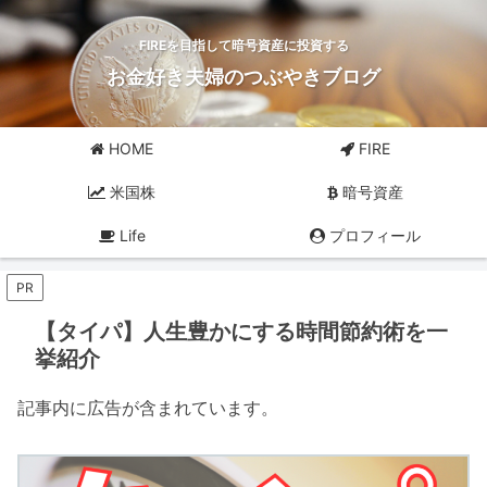
FIREを目指して暗号資産に投資する
お金好き夫婦のつぶやきブログ
HOME
FIRE
米国株
暗号資産
Life
プロフィール
PR
【タイパ】人生豊かにする時間節約術を一
挙紹介
記事内に広告が含まれています。