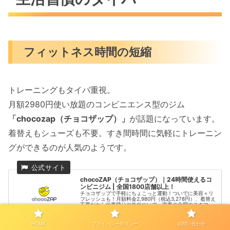
フィットネス時間の短縮
トレーニングもタイパ重視。
月額2980円使い放題のコンビニエンス型のジム
「chocozap（チョコザップ）」
が話題になっています。
着替えもシューズも不要。すき間時間に気軽にトレーニン
グができるのが人気のようです。
chocoZAP（チョコザップ）｜24時間使えるコ
ンビニジム | 全国1800店舗以上！
チョコザップで手軽にちょこっと運動！ついでに美容＋リ
フレッシュも！月額料金2,980円（税込3,278円）、着替え
不要だから仕事帰りや外出ついで、家事の合間のスキマ時
間にも。1日5分の健康習慣を始めよう！
chocozap.jp
HOME
プライバシーポリシー
お問い合わせ