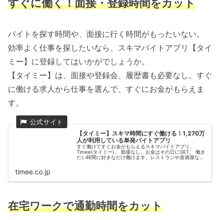
すぐに働く！面接・登録時間をカット
バイトを探す時間や、面接に行く時間がもったいない。
効率よく仕事を探したいなら、スキマバイトアプリ【タイ
ミー】に登録してはいかがでしょうか。
【タイミー】は、面接や登録会、履歴書も必要なし。すぐ
に働ける求人から仕事を選んで、すぐにお金がもらえま
す。
【タイミー】スキマ時間にすぐ働ける！1,270万
人が利用している単発バイトアプリ
すぐ働けてすぐお金がもらえるスキマバイトアプリ、
Timee(タイミー)。 面接なし。お金はその日にGET。 働き
たい時間に好きなだけ働けます。レストランや居酒屋など
の飲食店・コンビニ・アパレル・企業へのワンデイインタ
ーンのような仕事が満載。...
timee.co.jp
在宅ワークで
通勤時間を
カット