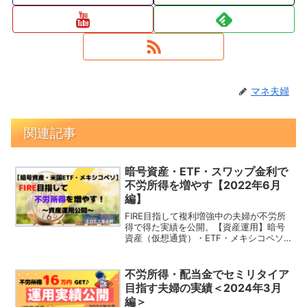
マネ夫婦
関連記事
暗号資産・ETF・スワップ金利で
不労所得を増やす【2022年6月
編】
FIRE目指して複利増強中の夫婦が不労所
得で得た実績を公開。【資産運用】暗号
資産（仮想通貨）・ETF・メキシコペソ
で不労所得を増やす！【毎月更新】2022
年6月編
不労所得・配当金でセミリタイア
目指す夫婦の実績＜2024年3月
編＞