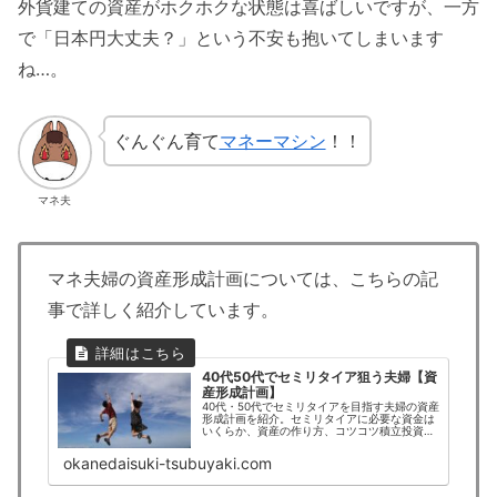
外貨建ての資産がホクホクな状態は喜ばしいですが、一方
で「日本円大丈夫？」という不安も抱いてしまいます
ね…。
ぐんぐん育て
マネーマシン
！！
マネ夫
マネ夫婦の資産形成計画については、こちらの記
事で詳しく紹介しています。
40代50代でセミリタイア狙う夫婦【資
産形成計画】
40代・50代でセミリタイアを目指す夫婦の資産
形成計画を紹介。セミリタイアに必要な資金は
いくらか、資産の作り方、コツコツ積立投資で
は間に合わない!?人生を変える勝負に出たセミ
リタイアを企てています!セミリタイアを思い立
okanedaisuki-tsubuyaki.com
ったら行動を！