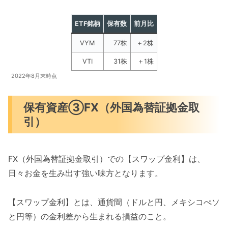
ETF銘柄
保有数
前月比
VYM
77株
＋2株
VTI
31株
＋1株
2022年8月末時点
保有資産③FX（外国為替証拠金取
引）
FX（外国為替証拠金取引）での【スワップ金利】は、
日々お金を生み出す強い味方となります。
【スワップ金利】とは、通貨間（ドルと円、メキシコぺソ
と円等）の金利差から生まれる損益のこと。