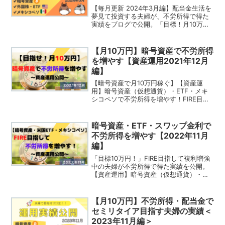
【毎月更新 2024年3月編】配当金生活を
夢見て投資する夫婦が、不労所得で得た
実績をブログで公開。「目標！月10万
円」【FIRE・セミリタイア目指して資産
運用】
【月10万円】暗号資産で不労所得
を増やす【資産運用2021年12月
編】
【暗号資産で月10万円稼ぐ】【資産運
用】暗号資産（仮想通貨）・ETF・メキ
シコペソで不労所得を増やす！FIRE目指
して複利増強中の夫婦の実績公開。2021
年12月編
暗号資産・ETF・スワップ金利で
不労所得を増やす【2022年11月
編】
「目標10万円！」FIRE目指して複利増強
中の夫婦が不労所得で得た実績を公開。
【資産運用】暗号資産（仮想通貨）・
ETF・メキシコペソで不労所得を増や
す！【毎月更新】2022年11月編
【月10万円】不労所得・配当金で
セミリタイア目指す夫婦の実績＜
2023年11月編＞