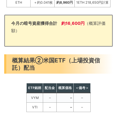
ETH
＋約0.041枚
約8,960円
1ETH 218,650円計算
今月の暗号資産獲得合計
約16,600円
（概算評価
額）
概算結果②米国ETF（上場投資信
託）配当
ETF銘柄
配当金
概算価格
＜備考＞
VYM
–
–
–
VTI
–
–
–